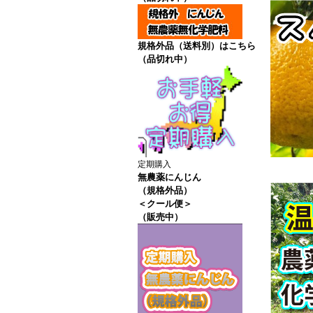
規格外品（送料別）はこちら
（品切れ中）
定期購入
無農薬にんじん
（規格外品）
＜クール便＞
（販売中）