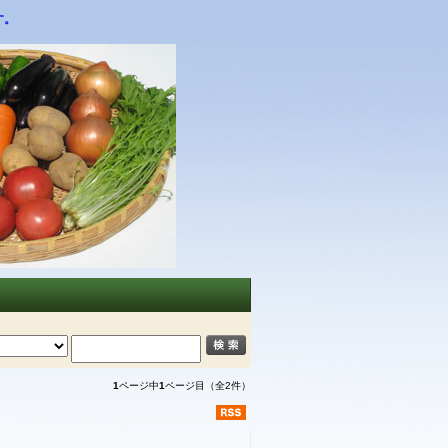
す。
1
ページ中
1
ページ目（全2件）