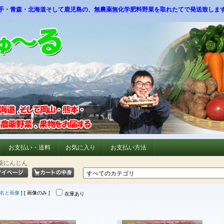
手・青森・北海道そして鹿児島の、無農薬無化学肥料野菜を取れたてで発送致しま
お支払い・送料
お気に入り
お支払い方法
薬にんじん
名と画像
] [ 画像のみ ]
在庫あり