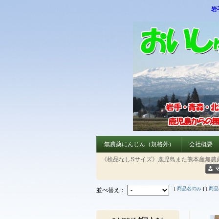
岩
無農薬にんじん（規格外）
会社概要
《検品なしSサイズ》鹿児島また熊本産無農
[
商品名のみ
] [
商品
並べ替え：