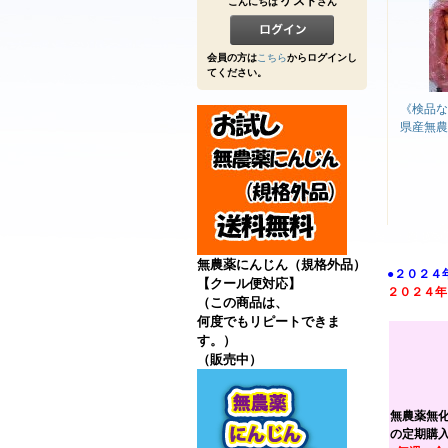
ゲスト
こんにちは
さん
会員の方は
こちら
からログインし
てください。
《検品な
県産無農
無農薬にんじん（規格外品）
●２０２４
【クール便対応】
２０２４年
（この商品は、
何度でもリピートできま
す。）
（販売中）
無農薬無
の定期購