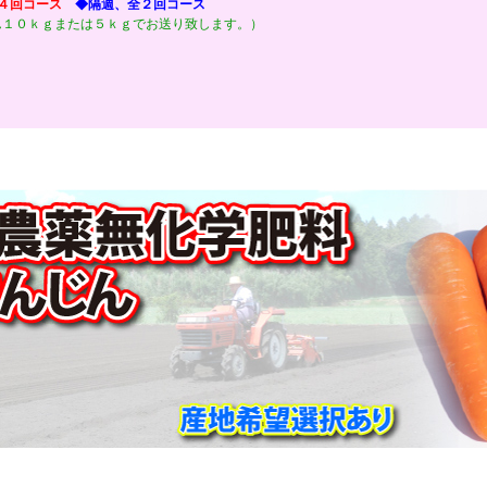
４回コース
◆隔週、全２回コース
ん１０ｋｇまたは５ｋｇでお送り致します。）