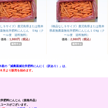
しＳサイズ》鹿児島県または熊本
《検品なしＳサイズ》鹿児島県または熊本
薬無化学肥料にんじん ５kg（ク
県産無農薬無化学肥料にんじん１０kg（ク
ール便 送料無料）
ール便 送料無料）
価格：
1,980円（税込）
価格：
2,980円（税込）
年産の「減農薬減化学肥料にんにく（訳あり）」は、
８月より販売を始めます。
化学肥料にんじん（規格外品）
入コースがございます。