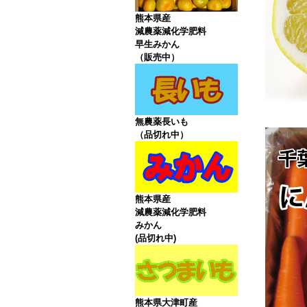
熊本県産
減農薬減化学肥料
早生みかん
（販売中）
無農薬長いも
（品切れ中）
熊本県産
減農薬減化学肥料
みかん
(品切れ中)
熊本県大津町産