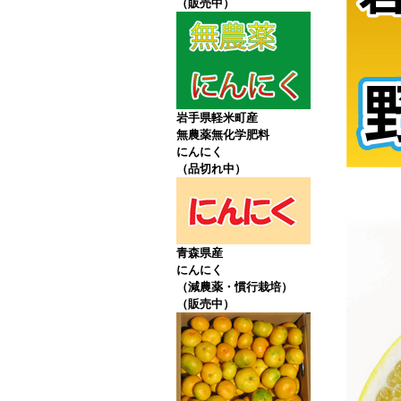
（販売中）
岩手県軽米町産
無農薬無化学肥料
にんにく
（品切れ中）
青森県産
にんにく
（減農薬・慣行栽培）
（販売中）