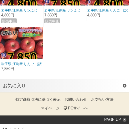
岩手県 江刺産 サンふじ
岩手県 江刺産 サンふじ
岩手県 江刺産 りんご （訳
（訳あり） ５ｋｇ 送料無
（訳あり） １０ｋｇ 送料
あり） ５ｋｇ 送料無料/※
4,800円
7,850円
4,800円
料/※一部地域を除く
無料/※一部地域を除く
一部地域を除く
岩手県 江刺産 りんご （訳
あり） １０ｋｇ 送料無料/
7,850円
※一部地域を除く
お気に入り
特定商取引法に基づく表示
お問い合わせ
お支払い方法
マイページ
PCサイトへ
PAGE UP