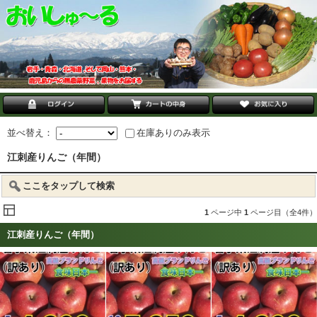
並べ替え：
在庫ありのみ表示
江刺産りんご（年間）
ここをタップして検索
1
ページ中
1
ページ目（全4件）
江刺産りんご（年間）