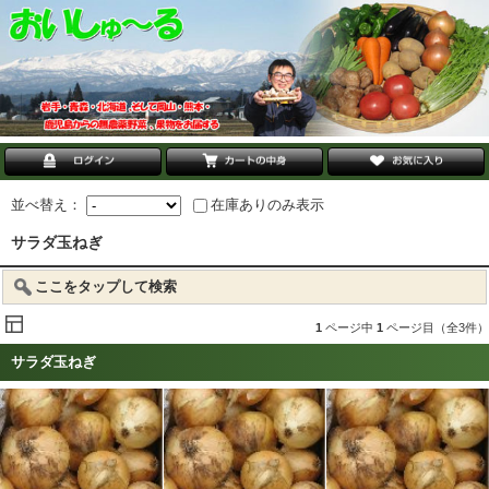
並べ替え：
在庫ありのみ表示
サラダ玉ねぎ
ここをタップして検索
1
ページ中
1
ページ目（全3件）
サラダ玉ねぎ