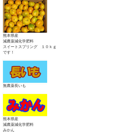
熊本県産
減農薬減化学肥料
スイートスプリング １０ｋｇ
です！
無農薬長いも
熊本県産
減農薬減化学肥料
みかん