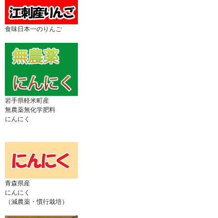
食味日本一のりんご
岩手県軽米町産
無農薬無化学肥料
にんにく
青森県産
にんにく
（減農薬・慣行栽培）