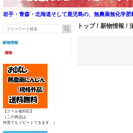
岩手・青森・北海道そして鹿児島の、無農薬無化学肥
トップ
/
新物情報
/ 
新物情報
漬物
【クール便対応】
（この商品は、
何度でもリピートできます。）