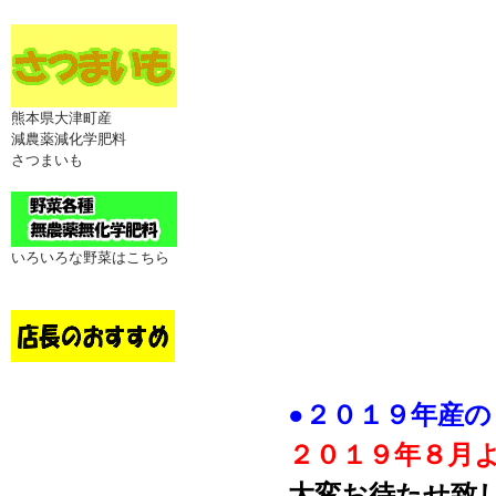
熊本県大津町産
減農薬減化学肥料
さつまいも
いろいろな野菜はこちら
●２０１９年産
２０１９年８月
大変お待たせ致