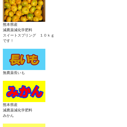
熊本県産
減農薬減化学肥料
スイートスプリング １０ｋｇ
です！
無農薬長いも
熊本県産
減農薬減化学肥料
みかん