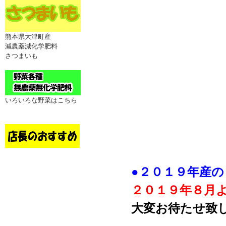
熊本県大津町産
減農薬減化学肥料
さつまいも
いろいろな野菜はこちら
●２０１９年産
２０１９年８月
大変お待たせ致