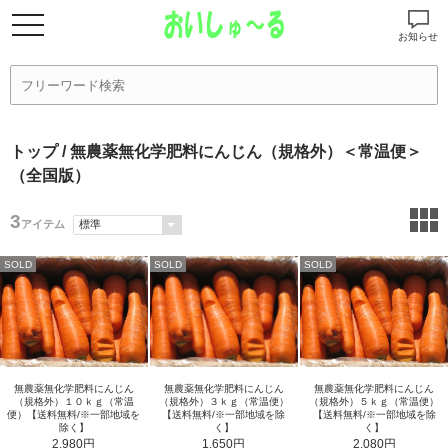
お知らせ
トップ
/ 無農薬無化学肥料にんじん（規格外）＜常温便＞
（全国版）
3
アイテム
SOLD
SOLD
SOLD
無農薬無化学肥料にんじん
無農薬無化学肥料にんじん
無農薬無化学肥料にんじん
（規格外）１０ｋｇ（常温
（規格外）５ｋｇ（常温便）
（規格外）３ｋｇ（常温便）
便）【送料無料/※一部地域を
【送料無料/※一部地域を除
【送料無料/※一部地域を除
除く】
く】
く】
2,980円
2,080円
1,650円